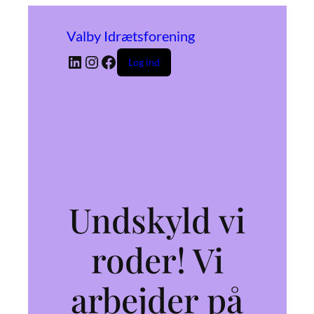
Valby Idrætsforening
LinkedIn
Instagram
Facebook
Log ind
Undskyld vi
roder! Vi
arbejder på