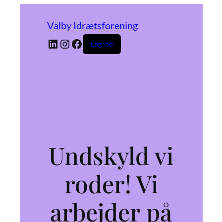
Valby Idrætsforening
LinkedIn
Instagram
Facebook
Log ind
Undskyld vi
roder! Vi
arbejder på