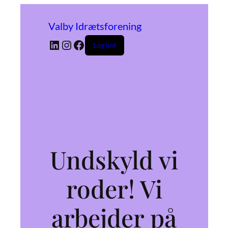
Valby Idrætsforening
LinkedIn
Instagram
Facebook
Log ind
Undskyld vi
roder! Vi
arbejder på